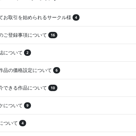
めてお取引を始められるサークル様
4
品のご登録事項について
16
本誌について
2
録作品の価格設定について
6
紹介できる作品について
10
マケについて
9
注について
4