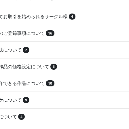
めてお取引を始められるサークル様
4
品のご登録事項について
16
本誌について
2
録作品の価格設定について
6
紹介できる作品について
10
マケについて
9
注について
4