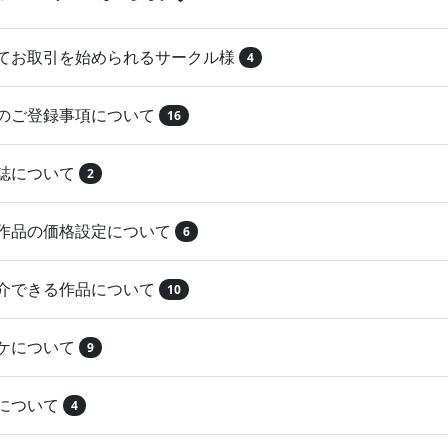
めてお取引を始められるサークル様
4
品のご登録事項について
16
本誌について
2
録作品の価格設定について
6
紹介できる作品について
10
マケについて
9
注について
4