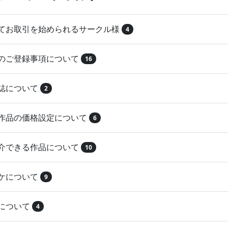
めてお取引を始められるサークル様
4
品のご登録事項について
16
本誌について
2
録作品の価格設定について
6
紹介できる作品について
10
マケについて
9
注について
4