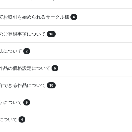
めてお取引を始められるサークル様
4
品のご登録事項について
16
本誌について
2
録作品の価格設定について
6
紹介できる作品について
10
マケについて
9
注について
4