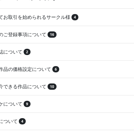
めてお取引を始められるサークル様
4
品のご登録事項について
16
本誌について
2
録作品の価格設定について
6
紹介できる作品について
10
マケについて
9
注について
4