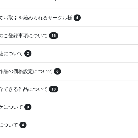
めてお取引を始められるサークル様
4
品のご登録事項について
16
本誌について
2
録作品の価格設定について
6
紹介できる作品について
10
マケについて
9
注について
4