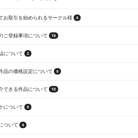
めてお取引を始められるサークル様
4
品のご登録事項について
16
本誌について
2
録作品の価格設定について
6
紹介できる作品について
10
マケについて
9
注について
4