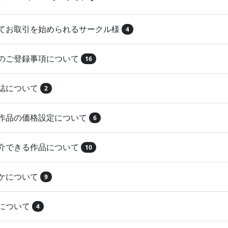
めてお取引を始められるサークル様
4
品のご登録事項について
16
本誌について
2
録作品の価格設定について
6
紹介できる作品について
10
マケについて
9
注について
4