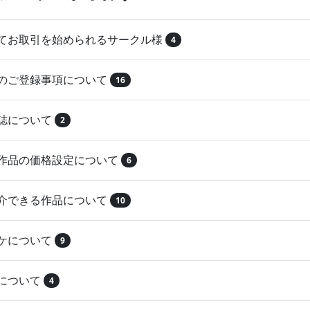
めてお取引を始められるサークル様
4
品のご登録事項について
16
本誌について
2
録作品の価格設定について
6
紹介できる作品について
10
マケについて
9
注について
4