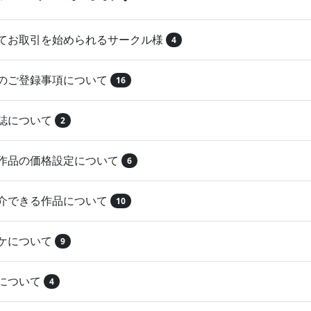
めてお取引を始められるサークル様
4
品のご登録事項について
16
本誌について
2
録作品の価格設定について
6
紹介できる作品について
10
マケについて
9
注について
4