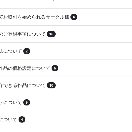
めてお取引を始められるサークル様
4
品のご登録事項について
16
本誌について
2
録作品の価格設定について
6
紹介できる作品について
10
マケについて
9
注について
4