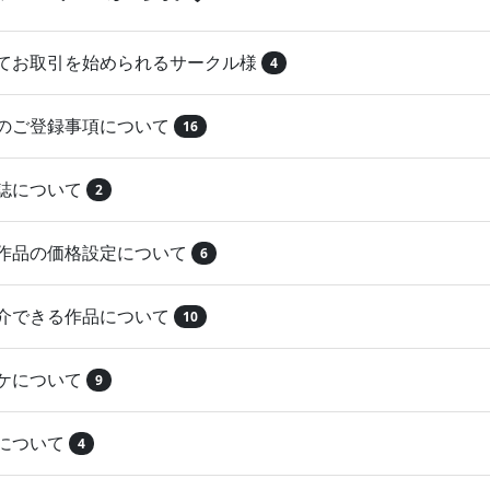
めてお取引を始められるサークル様
4
品のご登録事項について
16
本誌について
2
録作品の価格設定について
6
紹介できる作品について
10
マケについて
9
注について
4