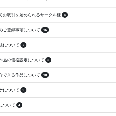
めてお取引を始められるサークル様
4
品のご登録事項について
16
本誌について
2
録作品の価格設定について
6
紹介できる作品について
10
マケについて
9
注について
4