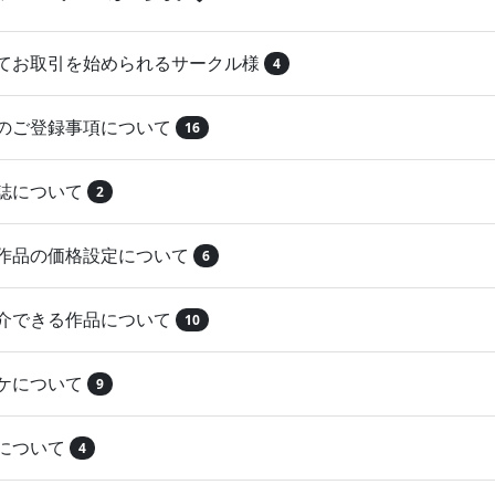
めてお取引を始められるサークル様
4
品のご登録事項について
16
本誌について
2
録作品の価格設定について
6
紹介できる作品について
10
マケについて
9
注について
4