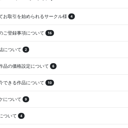
めてお取引を始められるサークル様
4
品のご登録事項について
16
本誌について
2
録作品の価格設定について
6
紹介できる作品について
10
マケについて
9
注について
4