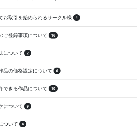
めてお取引を始められるサークル様
4
品のご登録事項について
16
本誌について
2
録作品の価格設定について
6
紹介できる作品について
10
マケについて
9
注について
4