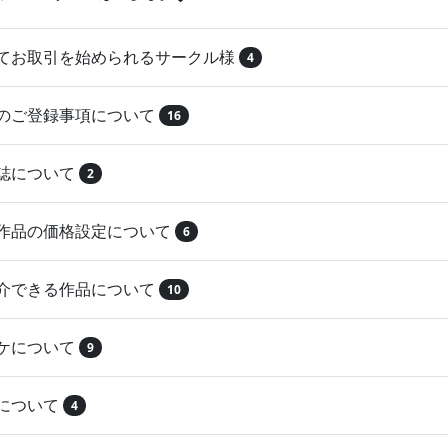
めてお取引を始められるサークル様
4
品のご登録事項について
16
本誌について
2
録作品の価格設定について
6
紹介できる作品について
10
マケについて
9
注について
4