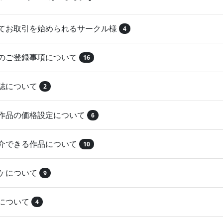
めてお取引を始められるサークル様
4
品のご登録事項について
16
本誌について
2
録作品の価格設定について
6
紹介できる作品について
10
マケについて
9
注について
4