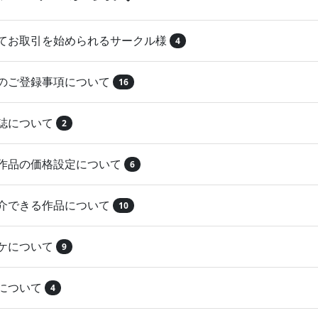
めてお取引を始められるサークル様
4
品のご登録事項について
16
本誌について
2
録作品の価格設定について
6
紹介できる作品について
10
マケについて
9
注について
4