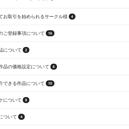
めてお取引を始められるサークル様
4
品のご登録事項について
16
本誌について
2
録作品の価格設定について
6
紹介できる作品について
10
マケについて
9
注について
4