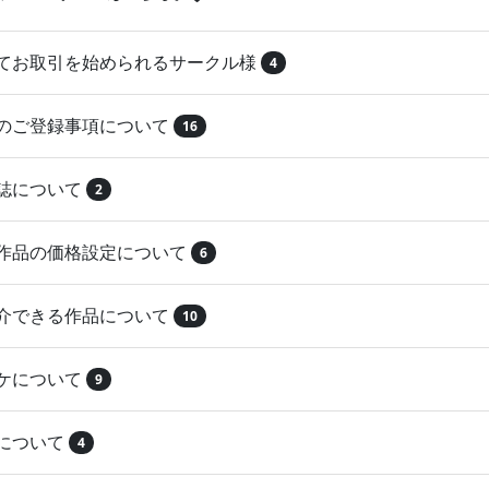
めてお取引を始められるサークル様
4
品のご登録事項について
16
本誌について
2
録作品の価格設定について
6
紹介できる作品について
10
マケについて
9
注について
4