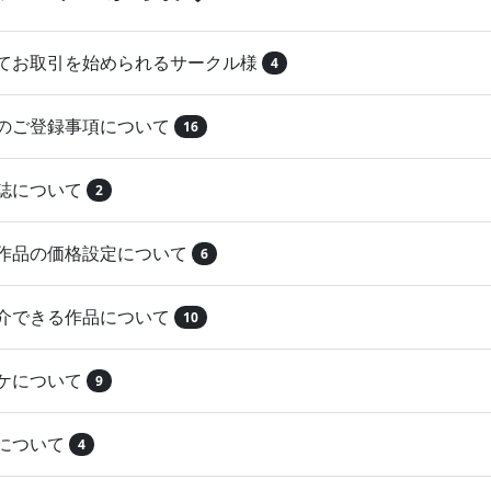
めてお取引を始められるサークル様
4
品のご登録事項について
16
本誌について
2
録作品の価格設定について
6
紹介できる作品について
10
マケについて
9
注について
4