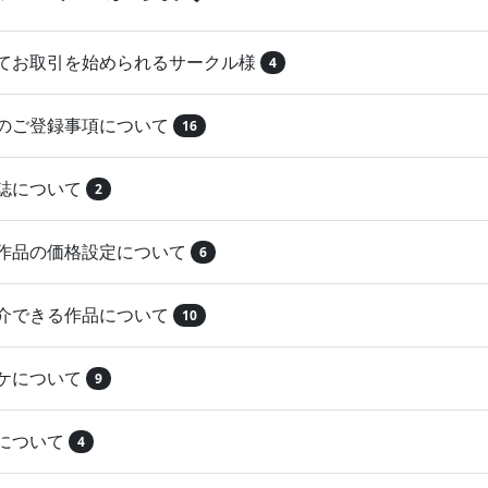
めてお取引を始められるサークル様
4
品のご登録事項について
16
本誌について
2
録作品の価格設定について
6
紹介できる作品について
10
マケについて
9
注について
4