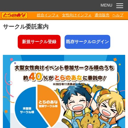
MENU
TORANOANA
総合インフォ
女性向けインフォ
通信販売
ヘルプ
お知らせ
サークル委託案内
委託販売
新規サークル登録
既存サークルログイン
電子書籍
Q&A
各種ダウンロード