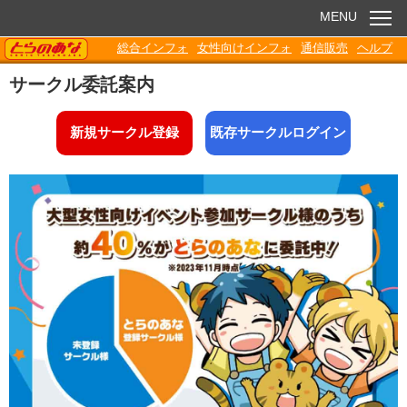
MENU
TORANOANA
総合インフォ
女性向けインフォ
通信販売
ヘルプ
お知らせ
サークル委託案内
委託販売
新規サークル登録
既存サークルログイン
電子書籍
Q&A
各種ダウンロード