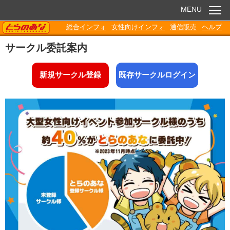
MENU
TORANOANA
総合インフォ
女性向けインフォ
通信販売
ヘルプ
お知らせ
サークル委託案内
委託販売
新規サークル登録
既存サークルログイン
電子書籍
Q&A
各種ダウンロード