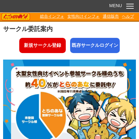
MENU
TORANOANA
総合インフォ
女性向けインフォ
通信販売
ヘルプ
お知らせ
サークル委託案内
委託販売
新規サークル登録
既存サークルログイン
電子書籍
Q&A
各種ダウンロード