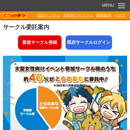
MENU
TORANOANA
総合インフォ
女性向けインフォ
通信販売
ヘルプ
お知らせ
サークル委託案内
委託販売
新規サークル登録
既存サークルログイン
電子書籍
Q&A
各種ダウンロード