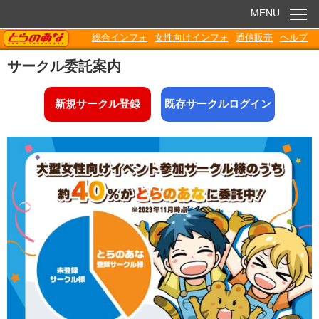
MENU
TORANOANA
総合インフォ
女性向けインフォ
通信販売
ヘルプ
お知らせ
サークル委託案内
委託販売
新規サークル登録
既存サークルログイン
電子書籍
Q&A
各種ダウンロード