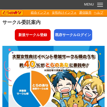
MENU
TORANOANA
総合インフォ
女性向けインフォ
通信販売
ヘルプ
お知らせ
サークル委託案内
委託販売
新規サークル登録
既存サークルログイン
電子書籍
Q&A
各種ダウンロード