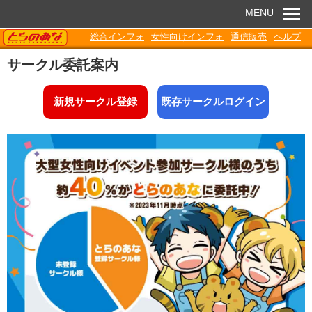
MENU
TORANOANA
総合インフォ
女性向けインフォ
通信販売
ヘルプ
お知らせ
サークル委託案内
委託販売
新規サークル登録
既存サークルログイン
電子書籍
Q&A
各種ダウンロード