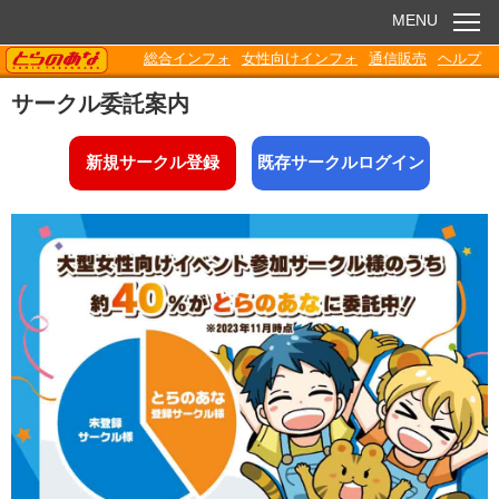
MENU
TORANOANA
総合インフォ
女性向けインフォ
通信販売
ヘルプ
お知らせ
サークル委託案内
委託販売
新規サークル登録
既存サークルログイン
電子書籍
Q&A
各種ダウンロード