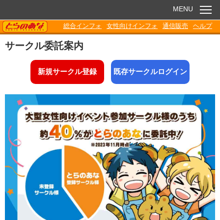
MENU
TORANOANA
総合インフォ
女性向けインフォ
通信販売
ヘルプ
お知らせ
サークル委託案内
委託販売
新規サークル登録
既存サークルログイン
電子書籍
Q&A
各種ダウンロード