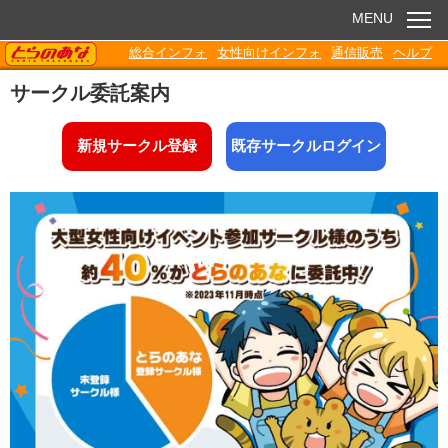
MENU
TORANOANA
総合インフォ
女性向けインフォ
通信販売
ヘルプ
お知らせ
サークル委託案内
委託販売
新規サークル登録
既存サークルログイン
電子書籍
Q&A
各種ダウンロード