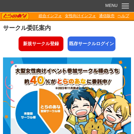
MENU
TORANOANA
総合インフォ
女性向けインフォ
通信販売
ヘルプ
お知らせ
サークル委託案内
委託販売
新規サークル登録
既存サークルログイン
電子書籍
Q&A
各種ダウンロード