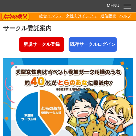
MENU
TORANOANA
総合インフォ
女性向けインフォ
通信販売
ヘルプ
お知らせ
サークル委託案内
委託販売
新規サークル登録
既存サークルログイン
電子書籍
Q&A
各種ダウンロード