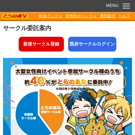
MENU
TORANOANA
総合インフォ
女性向けインフォ
通信販売
ヘルプ
お知らせ
サークル委託案内
委託販売
新規サークル登録
既存サークルログイン
電子書籍
Q&A
各種ダウンロード