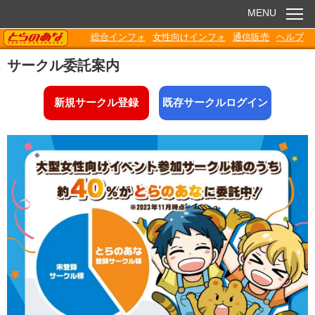
MENU
TORANOANA
総合インフォ
女性向けインフォ
通信販売
ヘルプ
お知らせ
サークル委託案内
委託販売
新規サークル登録
既存サークルログイン
電子書籍
Q&A
各種ダウンロード