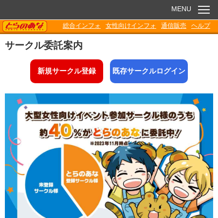
MENU
TORANOANA
総合インフォ
女性向けインフォ
通信販売
ヘルプ
お知らせ
サークル委託案内
委託販売
新規サークル登録
既存サークルログイン
電子書籍
Q&A
各種ダウンロード