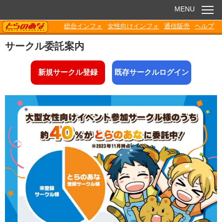
MENU
TORANOANA
総合インフォ
女性向けインフォ
通信販売
ヘルプ
お知らせ
サークル委託案内
委託販売
新規サークル登録
既存サークルログイン
電子書籍
Q&A
各種ダウンロード