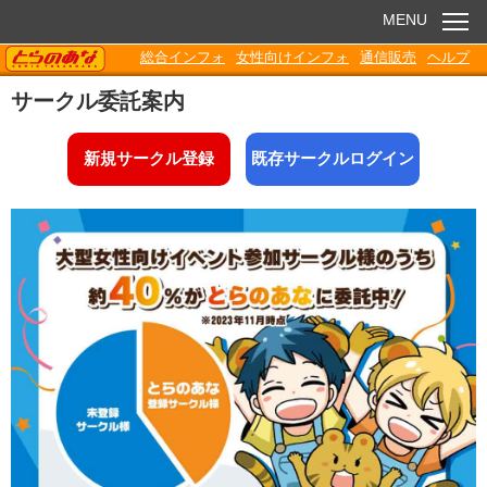
MENU
TORANOANA
総合インフォ
女性向けインフォ
通信販売
ヘルプ
お知らせ
サークル委託案内
委託販売
新規サークル登録
既存サークルログイン
電子書籍
Q&A
各種ダウンロード