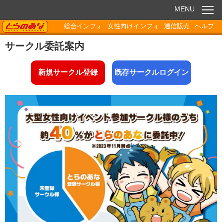
MENU
TORANOANA
総合インフォ
女性向けインフォ
通信販売
ヘルプ
お知らせ
サークル委託案内
委託販売
新規サークル登録
既存サークルログイン
電子書籍
Q&A
各種ダウンロード