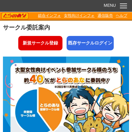
MENU
TORANOANA
総合インフォ
女性向けインフォ
通信販売
ヘルプ
お知らせ
サークル委託案内
委託販売
新規サークル登録
既存サークルログイン
電子書籍
Q&A
各種ダウンロード