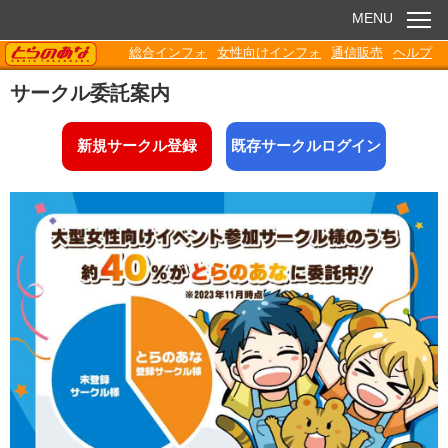
MENU
TORANOANA
総合インフォ
女性向けインフォ
通信販売
ヘルプ
お知らせ
サークル委託案内
委託販売
新規サークル登録
既存サークルログイン
電子書籍
Q&A
各種ダウンロード