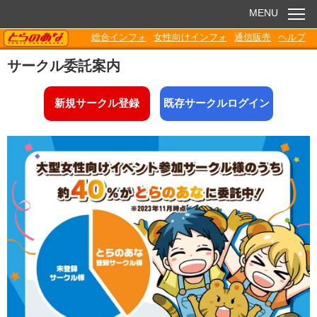
MENU
TORANOANA
総合インフォ
女性向けインフォ
通信販売
ヘルプ
お知らせ
サークル委託案内
委託販売
新規サークル登録
既存サークルログイン
電子書籍
Q&A
各種ダウンロード