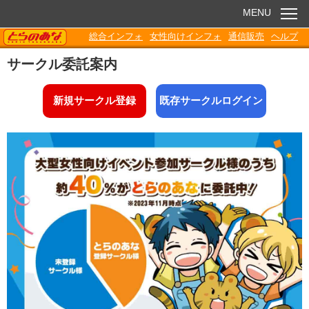
MENU
TORANOANA
総合インフォ
女性向けインフォ
通信販売
ヘルプ
お知らせ
サークル委託案内
委託販売
新規サークル登録
既存サークルログイン
電子書籍
Q&A
各種ダウンロード