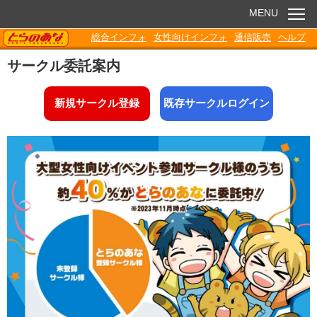
MENU
TORANOANA
総合インフォ
女性向けインフォ
通信販売
ヘルプ
お知らせ
サークル委託案内
委託販売
新規サークル登録
既存サークルログイン
電子書籍
Q&A
各種ダウンロード