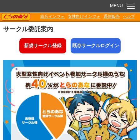
MENU
TORANOANA
総合インフォ
女性向けインフォ
通信販売
ヘルプ
お知らせ
サークル委託案内
委託販売
新規サークル登録
既存サークルログイン
電子書籍
Q&A
各種ダウンロード