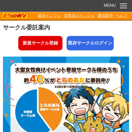
MENU
TORANOANA
総合インフォ
女性向けインフォ
通信販売
ヘルプ
お知らせ
サークル委託案内
委託販売
新規サークル登録
既存サークルログイン
電子書籍
Q&A
各種ダウンロード